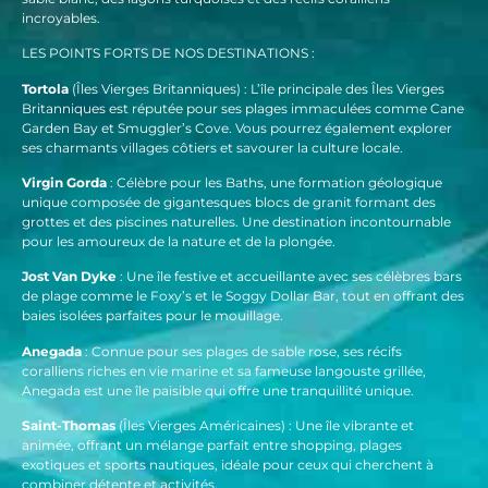
incroyables.
LES POINTS FORTS DE NOS DESTINATIONS :
Tortola
(Îles Vierges Britanniques) : L’île principale des Îles Vierges
Britanniques est réputée pour ses plages immaculées comme Cane
Garden Bay et Smuggler’s Cove. Vous pourrez également explorer
ses charmants villages côtiers et savourer la culture locale.
Virgin Gorda
: Célèbre pour les Baths, une formation géologique
unique composée de gigantesques blocs de granit formant des
grottes et des piscines naturelles. Une destination incontournable
pour les amoureux de la nature et de la plongée.
Jost Van Dyke
: Une île festive et accueillante avec ses célèbres bars
de plage comme le Foxy’s et le Soggy Dollar Bar, tout en offrant des
baies isolées parfaites pour le mouillage.
Anegada
: Connue pour ses plages de sable rose, ses récifs
coralliens riches en vie marine et sa fameuse langouste grillée,
Anegada est une île paisible qui offre une tranquillité unique.
Saint-Thomas
(Îles Vierges Américaines) : Une île vibrante et
animée, offrant un mélange parfait entre shopping, plages
exotiques et sports nautiques, idéale pour ceux qui cherchent à
combiner détente et activités.