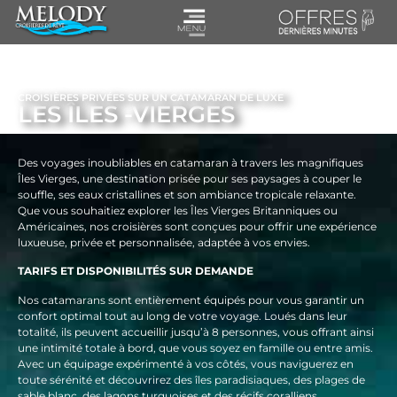
CROISIÈRES PRIVÉES SUR UN CATAMARAN DE LUXE
LES ÎLES -VIERGES
Des voyages inoubliables en catamaran à travers les magnifiques
Îles Vierges, une destination prisée pour ses paysages à couper le
souffle, ses eaux cristallines et son ambiance tropicale relaxante.
Que vous souhaitiez explorer les Îles Vierges Britanniques ou
Américaines, nos croisières sont conçues pour offrir une expérience
luxueuse, privée et personnalisée, adaptée à vos envies.
TARIFS ET DISPONIBILITÉS SUR DEMANDE
Nos catamarans sont entièrement équipés pour vous garantir un
confort optimal tout au long de votre voyage. Loués dans leur
totalité, ils peuvent accueillir jusqu’à 8 personnes, vous offrant ainsi
une intimité totale à bord, que vous soyez en famille ou entre amis.
Avec un équipage expérimenté à vos côtés, vous naviguerez en
toute sérénité et découvrirez des îles paradisiaques, des plages de
sable blanc, des lagons turquoises et des récifs coralliens