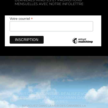
DERNIÈRES MINUTES ET PROMOTIONS
MENSUELLES AVEC NOTRE INFOLETTRE
*
Votre courriel
AVEC NOS CONSEILS RÉALISEZ VOS
CROISIÈRES EN CATAMARAN DANS
LES CARAÏBES.
NAVIGUEZ DANS LA MER DES CARAÏBES, LA