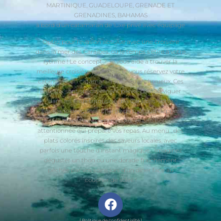
MARTINIQUE, GUADELOUPE, GRENADE ET
GRENADINES, BAHAMAS
à bord d’un catamaran de luxe privé avec équipage
Optez pour l’évasion absolue avec une croisière
dans la mer des Caraïbes, où le temps s’étire à votre
rythme ! Le concept ? Je vous aide à trouver la
meilleure croisière pour vous et vous réservez votre
cabine sur un catamaran spacieux et luxueux. Ces
bateaux sont spécialement pensé pour naviguer
dans les eaux turquoise des Caraïbes. Votre
équipage dévoué se charge de tout : un skipper
expérimenté aux commandes, et une hôtesse
attentionnée qui prépare vos repas. Au menu : des
plats colorés inspirés des saveurs locales, avec
parfois une touche d’instant magique… Imaginez
déguster un thon ou une dorade fraîchement
pêchée par vos soins lors d’un dîner face au
coucher de soleil !
[ Politique de confidentialité ]